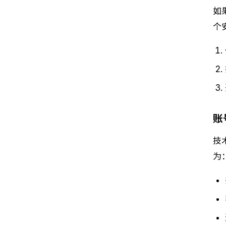
如
个
账
技
为