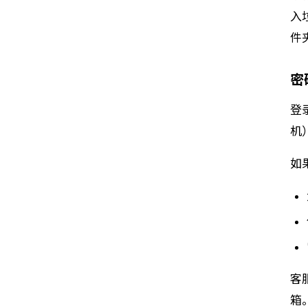
入
件
密
登
机
如
客
箱