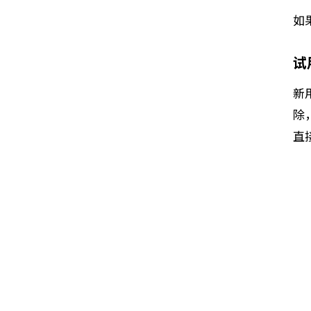
如
试
新
除
直