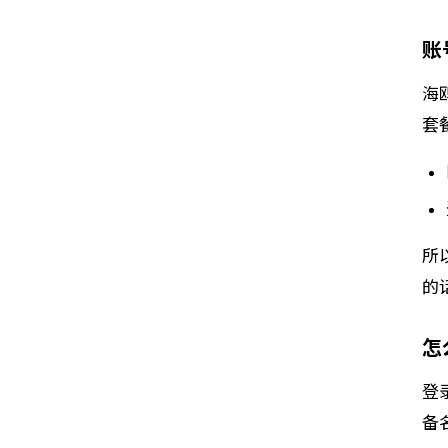
账
海
套
所
的
怎
登
备