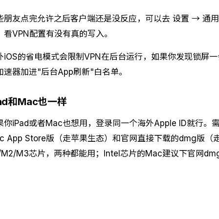
些朋友点完允许之后客户端还是没反应，可以去 设置 → 通用 
，看VPN配置有没有真的写入。
外iOS的省电模式会限制VPN在后台运行，如果你发现锁屏
加速器加进"后台App刷新"白名单。
Pad和Mac也一样
果你iPad或者Mac也想用，登录同一个海外Apple ID就行
ac App Store版（走苹果生态）和官网直接下载的dmg
1/M2/M3芯片，两种都能用；Intel芯片的Mac建议下官网dm
觉得有用？立即下载 海鸥加速器