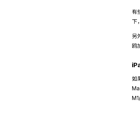
有
下
另
鸥
i
如
M
M