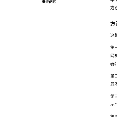
继续阅读
方
方
这
第
网
器
第
意
第
示
第