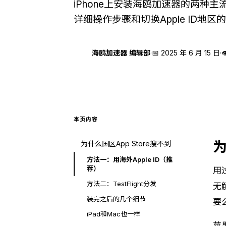
iPhone上安装海鸥加速器的两种主流方法
详细操作步骤和切换Apple ID地区
海
海鸥加速器 编辑部
·
📅
2025 年 6 月 15 日
·

本页内容
为
为什么国区App Store搜不到
方法一：用海外Apple ID（推
荐）
用
方法二：TestFlight分发
无
装完之后的几个细节
要
iPad和Mac也一样
苹