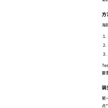
方
海
T
要
装
第
点