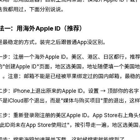
法我都用过，下面分别说说。
法一：用海外Apple ID（推荐）
是最稳定的方式，装完之后跟普通App没区别。
一步：注册一个海外Apple ID。美区、港区、日区都行，
的"创建Apple ID"页面，地区选美国，地址随便填一个美
）。注意：邮箱不能是已经被苹果绑定过的国内邮箱，最稳的是新申
二步：iPhone上退出原来的Apple ID。设置 → 顶部你的
不是iCloud那个退出，而是"媒体与购买项目"里的退出，
三步：重新登录刚注册的美区Apple ID。App Store右上角
"此ID尚未在App Store使用过"，按引导走一遍，地区选美
四步：搜索海鸥加速器并下载。这时候搜索就能搜到了。