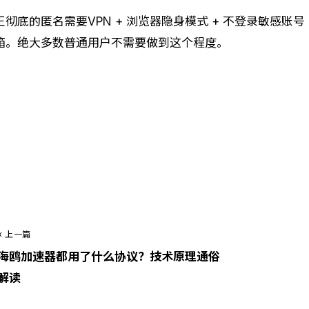
正彻底的匿名需要VPN + 浏览器隐身模式 + 不登录敏感账号
箱。绝大多数普通用户不需要做到这个程度。
觉得有用？立即下载 海鸥加速器
支持 Android / iOS / Windows / macOS · 永久免费
« 上一篇
海鸥加速器都用了什么协议？技术原理通俗
解读