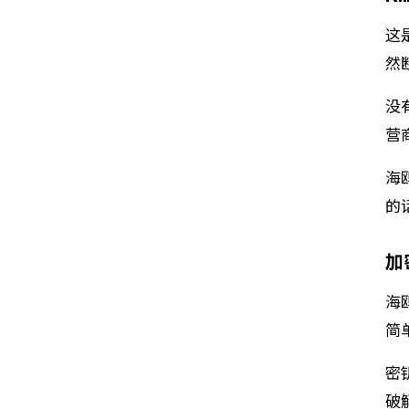
这
然
没
营
海
的
加
海
简
密
破