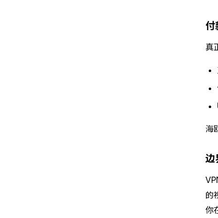
付
真
海
边
V
的
你