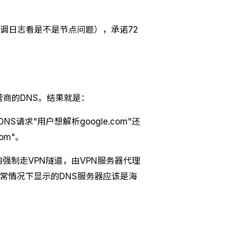
）
服调日志看是不是节点问题），承诺72
营商的DNS。结果就是：
S请求"用户想解析google.com"还
om"。
询强制走VPN隧道，由VPN服务器代理
m，正常情况下显示的DNS服务器应该是海