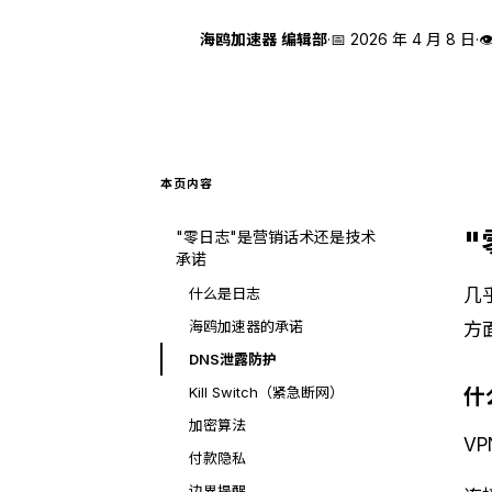
海
海鸥加速器 编辑部
·
📅
2026 年 4 月 8 日
·

本页内容
"零日志"是营销话术还是技术
承诺
什么是日志
几
海鸥加速器的承诺
方
DNS泄露防护
Kill Switch（紧急断网）
什
加密算法
V
付款隐私
边界提醒