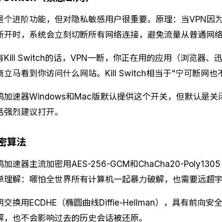
是个进阶功能，但对隐私敏感用户很重要。原理：当VPN因
断开时，系统会立刻切断所有网络连接，避免流量从普通网
有Kill Switch的话，VPN一断，你正在用的应用（浏览器、
商立马看到你访问什么网站。Kill Switch相当于"宁可断网也
鸥加速器Windows和Mac版默认提供这个开关，但默认是
话强烈建议打开。
密算法
鸥加速器主流加密用AES-256-GCM和ChaCha20-Pol
单理解：哪怕全世界所有计算机一起暴力破解，也需要远超
钥交换用ECDHE（椭圆曲线Diffie-Hellman），具有
解，也不会影响过去的历史会话被还原。