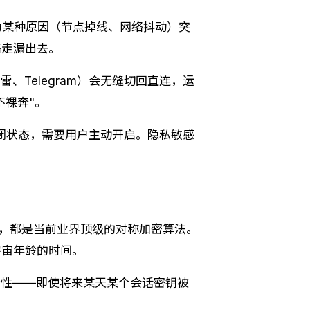
为某种原因（节点掉线、网络抖动）突
络走漏出去。
迅雷、Telegram）会无缝切回直连，运
不裸奔"。
关闭状态，需要用户主动开启。隐私敏感
y1305，都是当前业界顶级的对称加密算法。
宇宙年龄的时间。
前向安全性——即使将来某天某个会话密钥被