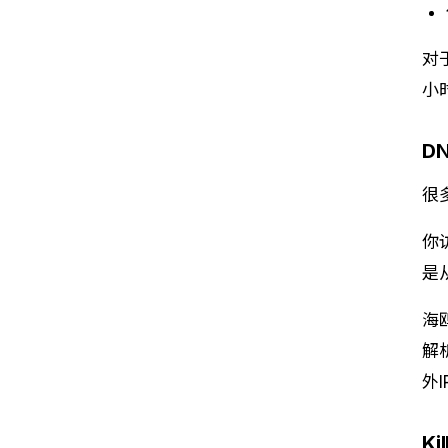
对
小
D
很
你
是
海
解
外
Ki