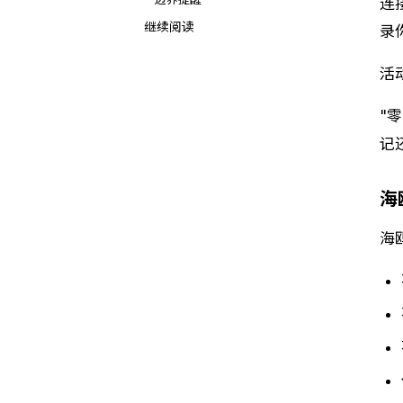
连
继续阅读
录
活
"
记
海
海