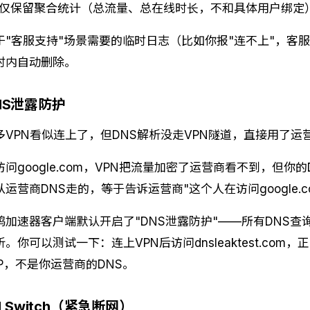
仅保留聚合统计（总流量、总在线时长，不和具体用户绑定
于"客服支持"场景需要的临时日志（比如你报"连不上"，客
时内自动删除。
NS泄露防护
多VPN看似连上了，但DNS解析没走VPN隧道，直接用了运
访问google.com，VPN把流量加密了运营商看不到，但你的DN
从运营商DNS走的，等于告诉运营商"这个人在访问google.c
鸥加速器客户端默认开启了"DNS泄露防护"——所有DNS查
析。你可以测试一下：连上VPN后访问dnsleaktest.co
IP，不是你运营商的DNS。
ll Switch（紧急断网）